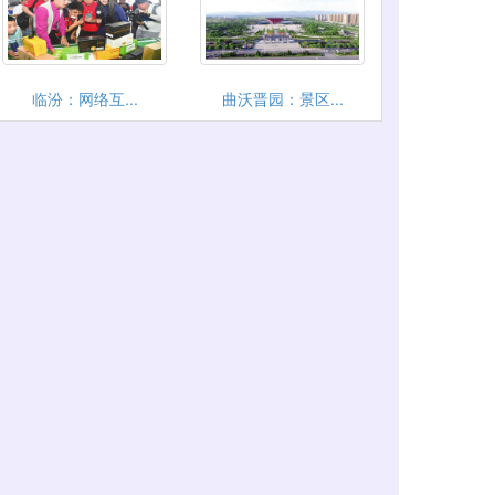
临汾：网络互...
曲沃晋园：景区...