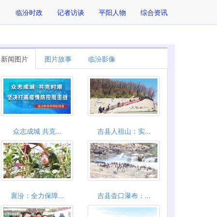
临汾时政
记者访谈
平阳人物
综合资讯
新闻图片
图片故事
临汾影像
众志成城 共克...
吉县人祖山：实...
襄汾：全力保障...
吉县壶口瀑布：...