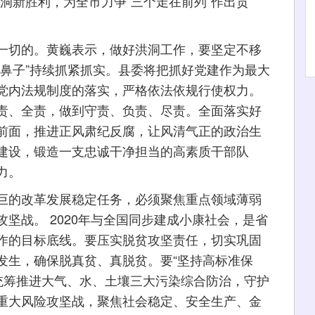
洞新胜利，为全市力争“三个走在前列”作出贡
切的。黄巍表示，做好洪洞工作，要坚定不移
牛鼻子”持续抓紧抓实。县委将把抓好党建作为最大
党内法规制度的落实，严格依法依规行使权力。
责、全责，做到守责、负责、尽责。全面落实好
前面，推进正风肃纪反腐，让风清气正的政治生
建设，锻造一支忠诚干净担当的高素质干部队
力。
的改革发展稳定任务，必须聚焦重点领域薄弱
坚战。 2020年与全国同步建成小康社会，是省
作的目标底线。要压实脱贫攻坚责任，切实巩固
发生，确保脱真贫、真脱贫。要“坚持高标准保
,统筹推进大气、水、土壤三大污染综合防治，守护
重大风险攻坚战，聚焦社会稳定、安全生产、金