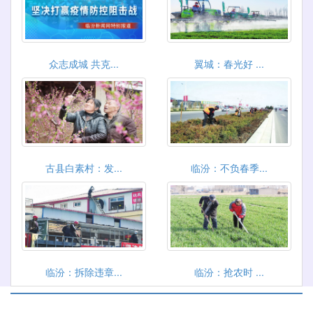
众志成城 共克...
翼城：春光好 ...
古县白素村：发...
临汾：不负春季...
临汾：拆除违章...
临汾：抢农时 ...