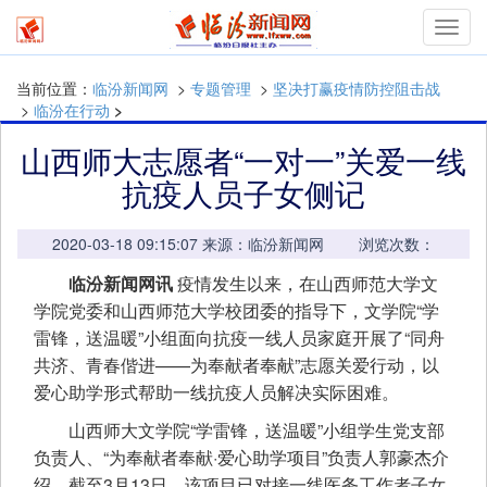
mymn
当前位置：
临汾新闻网
>
专题管理
>
坚决打赢疫情防控阻击战
>
临汾在行动
>
山西师大志愿者“一对一”关爱一线
抗疫人员子女侧记
2020-03-18 09:15:07 来源：临汾新闻网 浏览次数：
临汾新闻网讯
疫情发生以来，在山西师范大学文
学院党委和山西师范大学校团委的指导下，文学院“学
雷锋，送温暖”小组面向抗疫一线人员家庭开展了“同舟
共济、青春偕进——为奉献者奉献”志愿关爱行动，以
爱心助学形式帮助一线抗疫人员解决实际困难。
山西师大文学院“学雷锋，送温暖”小组学生党支部
负责人、“为奉献者奉献·爱心助学项目”负责人郭豪杰介
绍，截至3月13日，该项目已对接一线医务工作者子女