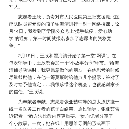
71人。
志愿者王欣，负责对市人民医院第三批支援湖北医
疗队队员翟元梁的孩子翟海清进行一对一网络授课，“2
月14日，我看到了学院公众号上‘携手抗疫，爱心助
学’的通知，第一时间就报名参加了志愿者的资格竞
争。”
2月19日，王欣和翟海清开始了第一堂“网课”。在
每次辅导中，王欣都会加一个“小故事分享”环节。“给海
清辅导功课时，我更愿意做他的朋友，在他思考的时候
尽量鼓励他，在他一筹莫展时给他点儿小提示，答对了
及时给予他肯定……我很珍惜这个机会，也很感谢家长
的信任。”王欣说。
为奉献者奉献。志愿者张亚茹辅导的是太原抗疫一
线一名医务工作者的孩子白皓芸。通过辅导，张亚茹告
诉记者：“教方法比教内容更重要。”她向记者分享了一
个小故事。一次，她在纸上用思维导图的形式画下