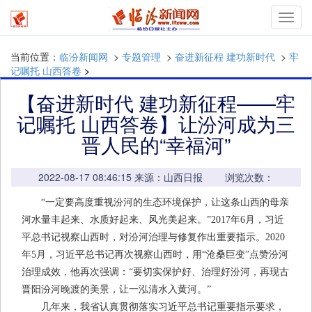
mymn
当前位置：
临汾新闻网
>
专题管理
>
奋进新征程 建功新时代
>
牢
记嘱托 山西答卷
>
【奋进新时代 建功新征程——牢
记嘱托 山西答卷】让汾河成为三
晋人民的“幸福河”
2022-08-17 08:46:15 来源：山西日报 浏览次数：
“一定要高度重视汾河的生态环境保护，让这条山西的母亲
河水量丰起来、水质好起来、风光美起来。”2017年6月，习近
平总书记视察山西时，对汾河治理与修复作出重要指示。2020
年5月，习近平总书记再次视察山西时，用“沧桑巨变”点赞汾河
治理成效，他再次强调：“要切实保护好、治理好汾河，再现古
晋阳汾河晚渡的美景，让一泓清水入黄河。”
几年来，我省认真贯彻落实习近平总书记重要指示要求，