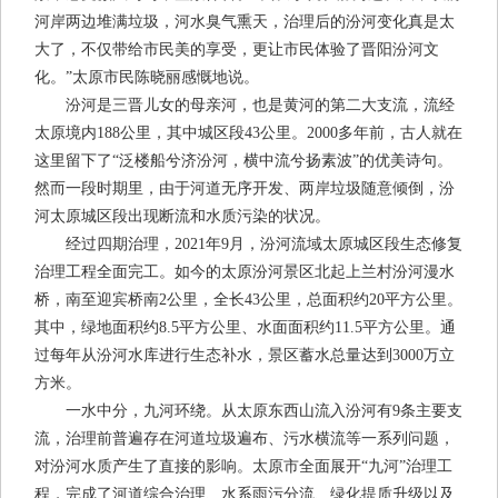
河岸两边堆满垃圾，河水臭气熏天，治理后的汾河变化真是太
大了，不仅带给市民美的享受，更让市民体验了晋阳汾河文
化。”太原市民陈晓丽感慨地说。
汾河是三晋儿女的母亲河，也是黄河的第二大支流，流经
太原境内188公里，其中城区段43公里。2000多年前，古人就在
这里留下了“泛楼船兮济汾河，横中流兮扬素波”的优美诗句。
然而一段时期里，由于河道无序开发、两岸垃圾随意倾倒，汾
河太原城区段出现断流和水质污染的状况。
经过四期治理，2021年9月，汾河流域太原城区段生态修复
治理工程全面完工。如今的太原汾河景区北起上兰村汾河漫水
桥，南至迎宾桥南2公里，全长43公里，总面积约20平方公里。
其中，绿地面积约8.5平方公里、水面面积约11.5平方公里。通
过每年从汾河水库进行生态补水，景区蓄水总量达到3000万立
方米。
一水中分，九河环绕。从太原东西山流入汾河有9条主要支
流，治理前普遍存在河道垃圾遍布、污水横流等一系列问题，
对汾河水质产生了直接的影响。太原市全面展开“九河”治理工
程，完成了河道综合治理、水系雨污分流、绿化提质升级以及