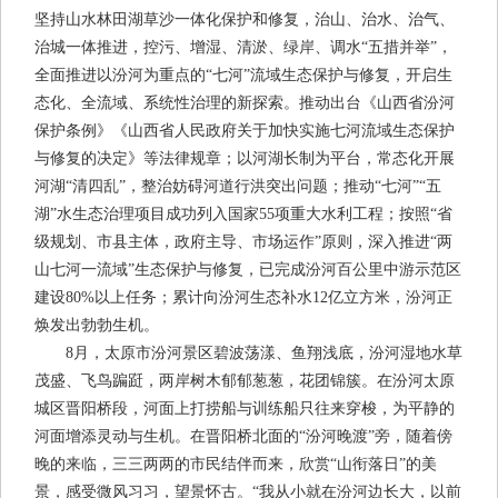
坚持山水林田湖草沙一体化保护和修复，治山、治水、治气、
治城一体推进，控污、增湿、清淤、绿岸、调水“五措并举”，
全面推进以汾河为重点的“七河”流域生态保护与修复，开启生
态化、全流域、系统性治理的新探索。推动出台《山西省汾河
保护条例》《山西省人民政府关于加快实施七河流域生态保护
与修复的决定》等法律规章；以河湖长制为平台，常态化开展
河湖“清四乱”，整治妨碍河道行洪突出问题；推动“七河”“五
湖”水生态治理项目成功列入国家55项重大水利工程；按照“省
级规划、市县主体，政府主导、市场运作”原则，深入推进“两
山七河一流域”生态保护与修复，已完成汾河百公里中游示范区
建设80%以上任务；累计向汾河生态补水12亿立方米，汾河正
焕发出勃勃生机。
8月，太原市汾河景区碧波荡漾、鱼翔浅底，汾河湿地水草
茂盛、飞鸟蹁跹，两岸树木郁郁葱葱，花团锦簇。在汾河太原
城区晋阳桥段，河面上打捞船与训练船只往来穿梭，为平静的
河面增添灵动与生机。在晋阳桥北面的“汾河晚渡”旁，随着傍
晚的来临，三三两两的市民结伴而来，欣赏“山衔落日”的美
景，感受微风习习，望景怀古。“我从小就在汾河边长大，以前