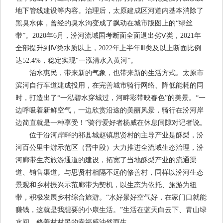
地下管线建设等内容。治理后，太原建成区河道内基本消除了
黑臭水体，曾经的臭水沟变成了飘动在城市版图上的“绿丝
带”。2020年6月，汾河流域国考断面全面退出劣Ⅴ类，2021年
全部提升到Ⅳ类水质以上，2022年上半年Ⅲ类及以上断面比例
达52.4%，稳定实现“一泓清水入黄河”。
治水惠民，带来新的气象，也带来新的生活方式。太原市
滨河自行车道建成投用，在完善城市骑行网络、降低能耗的同
时，打造出了“一泓碧水穿城过，河畔彩带映春色”的美景。“一
边呼吸着新鲜空气，一边欣赏沿途的美丽风景，骑行在汾河岸
边简直就是一种享受！”骑行爱好者杨威在休息间隙对记者说。
位于汾河岸畔的祁县城赵镇思贤村的主导产业是酥梨，汾
河百公里中游示范区（晋中段）大力推进全流域生态治理，汾
河廊带生态旅游通道的建设，拓宽了当地酥梨产业的流通渠
道、销售渠道。与思贤村相隔不远的修善村，同样以汾河生态
景观和乡村振兴示范廊带为契机，以生态为依托、旅游为纽
带，积极发展乡村综合旅游。“水好景好空气好，在家门口就能
赚钱，这就是我想要的小康生活。”生活在蓝天白云下、青山绿
水间，修善村村民的幸福感油然而生。