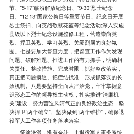
节、“5·17”临汾解放纪念日、“9·30”烈士纪念
日、“12·13”国家公祭日等重要节日、纪念日开展
烈士祭扫、向英烈敬献花篮等纪念活动;深入实施
县级以下烈士纪念设施整修工程，营造崇尚英
烈、捍卫英烈、学习英烈、关爱烈属的良好氛
围。七是要加大督查力度，把督查工作作为发现
问题、破解难题、推进工作的有力抓手，明确相
关责任、整改措施、完成时限，抓好整改落实，
真正把问题摸透、把症结找准，形成抓落实的长
效机制。八是要坚持全面从严治党，牢牢掌握意
识形态工作的领导权主动权，扎实推进“清廉机
关”建设，努力营造风清气正的良好政治生态，坚
决捍卫“两个确立”、坚决做到“两个维护”，确保退
役军人工作各项任务落地落实。
征途漫漫，惟有奋斗。市退役军人事务系统