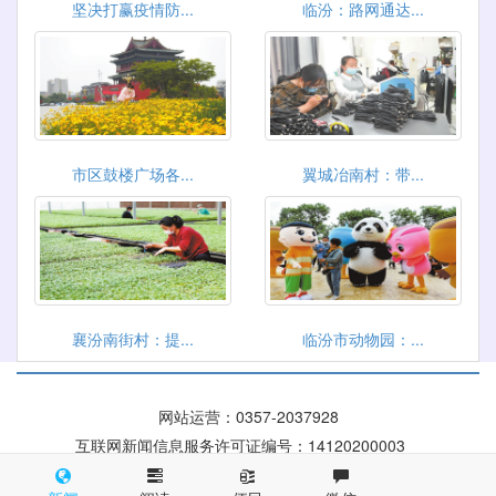
坚决打赢疫情防...
临汾：路网通达...
市区鼓楼广场各...
翼城冶南村：带...
襄汾南街村：提...
临汾市动物园：...
网站运营：
0357-2037928
互联网新闻信息服务许可证编号：14120200003
晋ICP备 09004084号
晋公网安备 14100002000116号