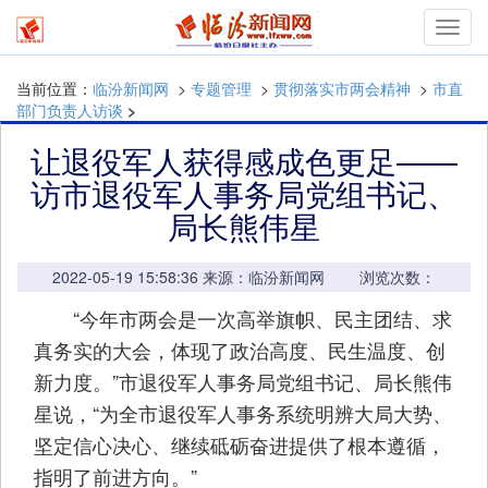
mymn
当前位置：
临汾新闻网
>
专题管理
>
贯彻落实市两会精神
>
市直
部门负责人访谈
>
让退役军人获得感成色更足——
访市退役军人事务局党组书记、
局长熊伟星
2022-05-19 15:58:36 来源：临汾新闻网 浏览次数：
“今年市两会是一次高举旗帜、民主团结、求
真务实的大会，体现了政治高度、民生温度、创
新力度。”市退役军人事务局党组书记、局长熊伟
星说，“为全市退役军人事务系统明辨大局大势、
坚定信心决心、继续砥砺奋进提供了根本遵循，
指明了前进方向。”