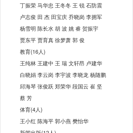
丁振荣 马华忠 王冬冬 王 锐 石防震
卢志俊 田 杰 田宝庆 乔晓岗 李拥军
杨雪明 陈长水 胡 波 姚 睿 贺振宇
贾东平 贾育真 徐梦萧 郭 俊
教育(16人)
王纯林 王建中 王 瑞 文轩昂 卢建华
白晓娟 李云岗 李宇波 李晓龙 杨随鹏
邱海琴 张俊跃 郑荣华 段国云 崔 坚
蔡 芳
体育(4人)
王小红 陈海平 郭小燕 樊怡华
新闻出版(12人)