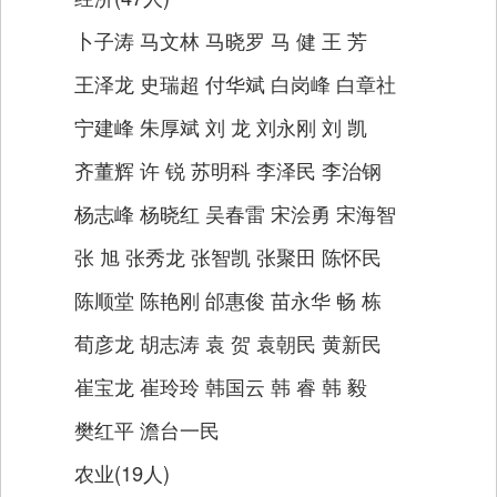
卜子涛 马文林 马晓罗 马 健 王 芳
王泽龙 史瑞超 付华斌 白岗峰 白章社
宁建峰 朱厚斌 刘 龙 刘永刚 刘 凯
齐董辉 许 锐 苏明科 李泽民 李治钢
杨志峰 杨晓红 吴春雷 宋浍勇 宋海智
张 旭 张秀龙 张智凯 张聚田 陈怀民
陈顺堂 陈艳刚 邰惠俊 苗永华 畅 栋
荀彦龙 胡志涛 袁 贺 袁朝民 黄新民
崔宝龙 崔玲玲 韩国云 韩 睿 韩 毅
樊红平 澹台一民
农业(19人)