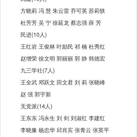
方晓莉 冯 慧 朱云雷 乔可英 苏莉轶
杜芳芳 吴 宁 徐延龙 蔡志强 薛 芳
民进(10人)
王红岩 王俊林 叶励民 祁 楠 杜秀红
赵增荣 徐文明 郭丽丽 郭 静 韩德宏
九三学社(7人)
王全武 邓跃文 田文君 刘 莉 张晓峰
赵 强 郭宇新
无党派(14人)
王东东 冯永生 刘 剑 刘淑红 李建红
李晓豫 杨忠华 邱肖宾 张青云 张英平