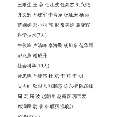
王雨生 王 蓉 任江波 任高杰 刘兴尧
齐文辉 孙建军 李青萍 杨延庆 杨 丽
范娴娉 郑小丽 郭 彬 常美娟 葛晓辉
科学技术(7人)
牛俊峰 卢清峰 李海民 杨旭东 范华耀
郝燕燕 谢咸升
社会科学(19人)
孙忠晓 孙建伟 杜 斌 李 芹 李 明
吴吉红 狄跟飞 张鹏慧 陈东楷 陈耀峰
周 宏 屈 波 赵朝良 赵新喜 郭宝爱
席润民 尉 俊 韩腊丽 温晓江
经济(47人)