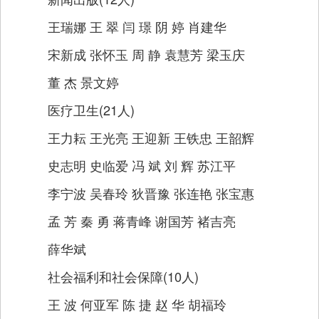
王瑞娜 王 翠 闫 璟 阴 婷 肖建华
宋新成 张怀玉 周 静 袁慧芳 梁玉庆
董 杰 景文婷
医疗卫生(21人)
王力耘 王光亮 王迎新 王铁忠 王韶辉
史志明 史临爱 冯 斌 刘 辉 苏江平
李宁波 吴春玲 狄晋豫 张连艳 张宝惠
孟 芳 秦 勇 蒋青峰 谢国芳 褚吉亮
薛华斌
社会福利和社会保障(10人)
王 波 何亚军 陈 捷 赵 华 胡福玲