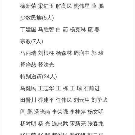
徐新荣 梁红玉 解高民 熊伟星 薛 鹏
少数民族(5人)
丁建国 马胜智 白 茹 杨克琳 庞 婴
宗教(7人)
马丙瑞 刘根柱 杨森林 周润中 郭 琰
释净慈 释法光
特别邀请(34人)
马健民 王志华 王 栋 王 瑞 石前进
田晋川 乔建平 任伟民 刘云生 刘学武
闫 鹏 汤晓燕 李荣强 李桂萍 杨文明
杨对明 杨 光 连忠武 宋新亮 张春龙
张振荣 张 鹏 郝爱民 晋红峰 郭云平