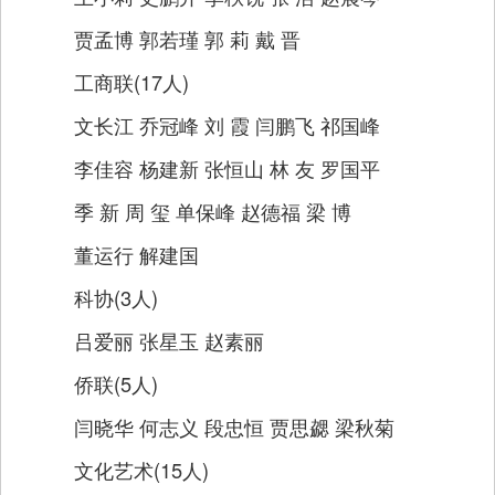
贾孟博 郭若瑾 郭 莉 戴 晋
工商联(17人)
文长江 乔冠峰 刘 霞 闫鹏飞 祁国峰
李佳容 杨建新 张恒山 林 友 罗国平
季 新 周 玺 单保峰 赵德福 梁 博
董运行 解建国
科协(3人)
吕爱丽 张星玉 赵素丽
侨联(5人)
闫晓华 何志义 段忠恒 贾思勰 梁秋菊
文化艺术(15人)