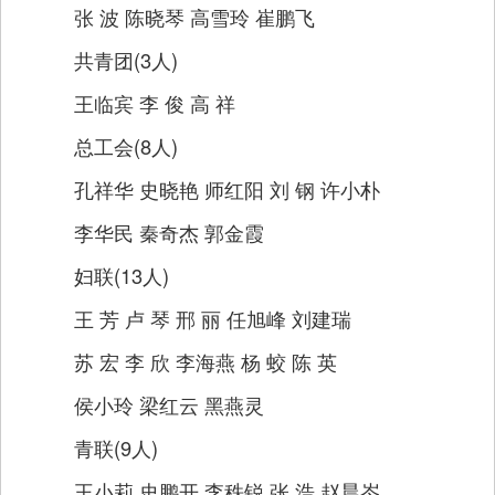
张 波 陈晓琴 高雪玲 崔鹏飞
共青团(3人)
王临宾 李 俊 高 祥
总工会(8人)
孔祥华 史晓艳 师红阳 刘 钢 许小朴
李华民 秦奇杰 郭金霞
妇联(13人)
王 芳 卢 琴 邢 丽 任旭峰 刘建瑞
苏 宏 李 欣 李海燕 杨 蛟 陈 英
侯小玲 梁红云 黑燕灵
青联(9人)
王小莉 史鹏开 李秩锐 张 浩 赵晨岑