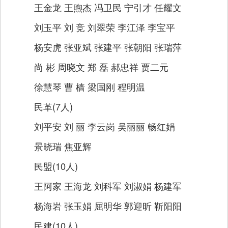
王金龙 王煦杰 冯卫民 宁引才 任耀文
刘玉平 刘 竞 刘翠荣 李江泽 李宝平
杨安虎 张亚斌 张建平 张朝阳 张瑞萍
尚 彬 周晓文 郑 磊 郝忠祥 贾二元
徐慧琴 曹 樯 梁国刚 程明温
民革(7人)
刘平安 刘 丽 李云岗 吴丽丽 畅红娟
景晓瑞 焦亚辉
民盟(10人)
王阿家 王海龙 刘科军 刘淑娟 杨建军
杨海岩 张玉娟 屈明华 郭迎昕 靳阳阳
民建(10人)