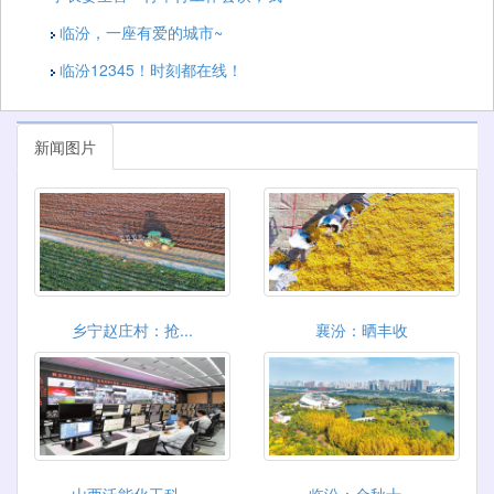
临汾，一座有爱的城市~
临汾12345！时刻都在线！
新闻图片
乡宁赵庄村：抢...
襄汾：晒丰收
山西沃能化工科...
临汾：金秋十...