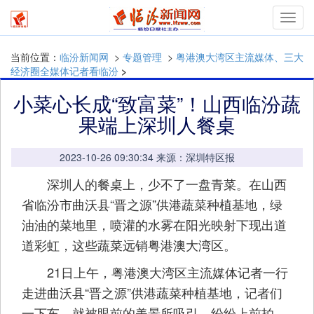
mymn
当前位置：
临汾新闻网
>
专题管理
>
粤港澳大湾区主流媒体、三大
经济圈全媒体记者看临汾
>
小菜心长成“致富菜”！山西临汾蔬
果端上深圳人餐桌
2023-10-26 09:30:34 来源：深圳特区报
深圳人的餐桌上，少不了一盘青菜。在山西
省临汾市曲沃县“晋之源”供港蔬菜种植基地，绿
油油的菜地里，喷灌的水雾在阳光映射下现出道
道彩虹，这些蔬菜远销粤港澳大湾区。
21日上午，粤港澳大湾区主流媒体记者一行
走进曲沃县“晋之源”供港蔬菜种植基地，记者们
一下车，就被眼前的美景所吸引，纷纷上前拍