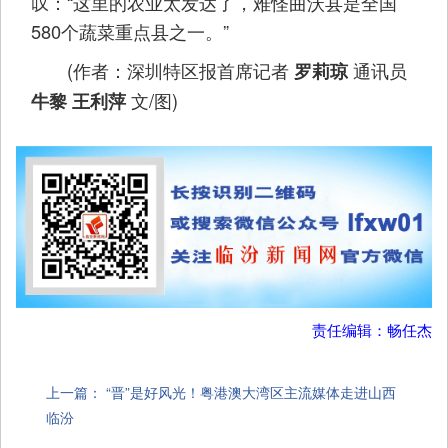
叹：“这里的农业太发达了，难怪曲沃县是全国
580个蔬菜重点县之一。”
(作者：深圳特区报首席记者
通讯员
罗莉琼
文/图)
牛黎 王利萍
责任编辑：畅任杰
上一篇：
“晋”是好风光！粤港澳大湾区主流媒体走进山西
临汾