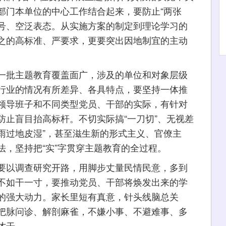
部门本单位的中心工作结合起来，要防止“两张
口号、空泛表态。从实施方案的制定到理论学习的
之的高标准、严要求，更要突出因地制宜的主动
批主题教育覆盖面广，涉及的单位和对象层级
行业的情况有所差异、各具特点，要坚持一体推
领导班子和不同类型党员、干部的实际，有针对
防止盲目抬高标杆。不切实际搞“一刀切”、无视差
“雨过地皮湿”，甚至滋生新的形式主义、官僚主
，坚持把“实”字贯穿主题教育的全过程。
以调查研究开路，用脚步丈量民情民意，多到
不如干一寸，要推动党员、干部将焕发出来的学
的强大动力。家长里短有真意，针头线脑总关
把脉问诊、解剖麻雀，不嫌小事、不避难事、多
才干。