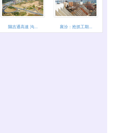
隰吉通高速 沟...
襄汾：抢抓工期...