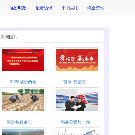
临汾时政
记者访谈
平阳人物
综合资讯
新闻图片
2023临汾两会
首届“爱临汾·...
襄汾县夏梁村：...
隰县公安局：推...