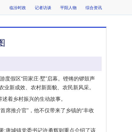
临汾时政
记者访谈
平阳人物
综合资讯
图
游度假区“田家庄·墅”启幕。铿锵的锣鼓声
农业新成效、农村新面貌、农民新风采。
讲述着乡村振兴的生动故事。
首席推介官”，他不仅带来了乡镇的“丰收
;唐城镇党委书记许勇辉则重点介绍了该