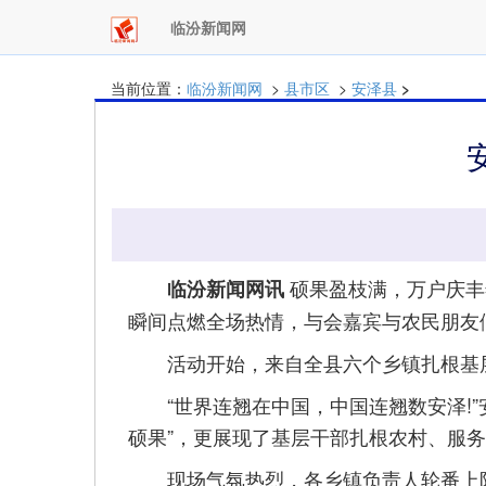
临汾新闻网
当前位置：
临汾新闻网
>
县市区
>
安泽县
>
硕果盈枝满，万户庆丰年
临汾新闻网讯
瞬间点燃全场热情，与会嘉宾与农民朋友
活动开始，来自全县六个乡镇扎根基层的
“世界连翘在中国，中国连翘数安泽!”
硕果”，更展现了基层干部扎根农村、服
现场气氛热烈，各乡镇负责人轮番上阵