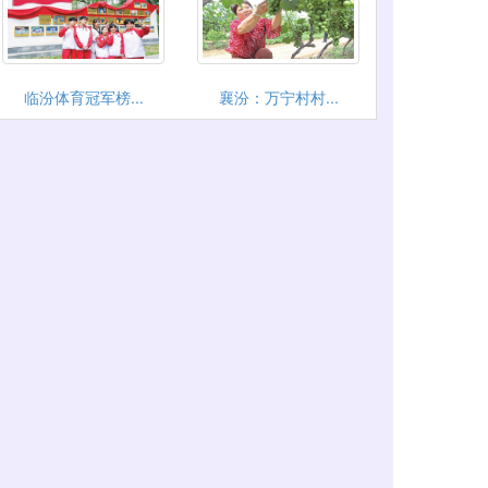
临汾体育冠军榜...
襄汾：万宁村村...