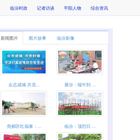
临汾时政
记者访谈
平阳人物
综合资讯
新闻图片
图片故事
临汾影像
众志成城 共克...
襄汾：端午到 ...
尧都区红福泰：...
临汾：顶烈日 ...