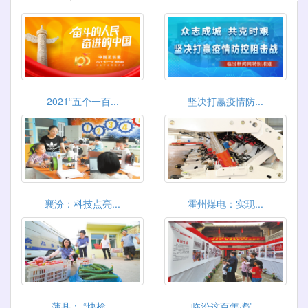
2021“五个一百...
坚决打赢疫情防...
襄汾：科技点亮...
霍州煤电：实现...
蒲县： “快检...
临汾这百年·辉...