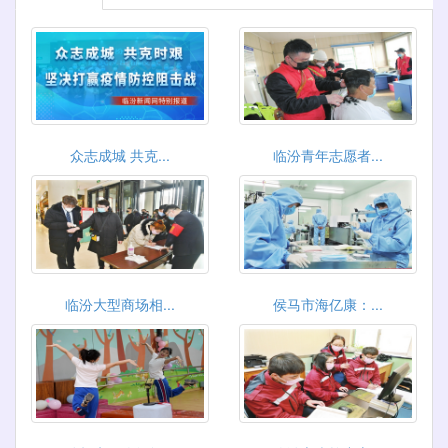
众志成城 共克...
临汾青年志愿者...
临汾大型商场相...
侯马市海亿康：...