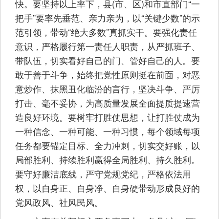
快。要坚持以上率下，县(市、区)和市直部门“一
把手”要率先垂范、亲力亲为，以“关键少数”的示
范引领，带动“绝大多数”真抓实干。要强化责任
意识，严格履行第一责任人职责，从严抓班子、
带队伍，切实看好自己的门、管好自己的人。要
敢于善于斗争，始终把党性原则挺在前面，对恶
意炒作、抹黑丑化临汾的言行，坚决斗争、严厉
打击、毫不妥协，为高质量发展全面提质提速营
造良好环境。要树牢打胜仗思想，让打胜仗成为
一种信念、一种可能、一种习惯，每个领域每项
任务都要锚定目标、全力冲刺，切实交好账，以
局部胜利、持续胜利赢得全局胜利、持久胜利。
要守好廉洁底线，严守党规党纪，严格依法用
权，以自身正、自身净、自身硬带动形成良好的
党风政风、社风民风。