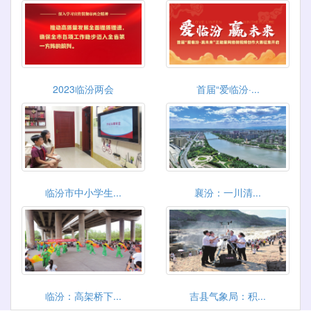
2023临汾两会
首届“爱临汾·...
临汾市中小学生...
襄汾：一川清...
临汾：高架桥下...
吉县气象局：积...