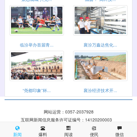
临汾举办首届青...
襄汾万鑫达焦化...
“尧都印象”杯...
襄汾经济技术开...
网站运营：0357-2037928
互联网新闻信息服务许可证编号：14120200003
晋ICP备 09004084号
晋公网安备 14100002000116号
新闻
爆料
阅读
便民
微信