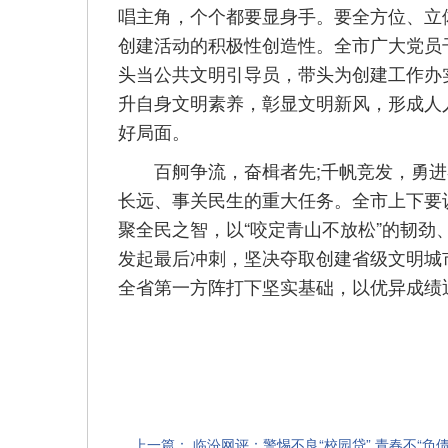
唱主角，个个都要显身手。要全方位、立
创建活动的积极性创造性。全市广大党员
头当公共文明引导员，带头为创建工作办
升自身文明素养，彰显文明新风，形成人
好局面。
百舸争流，奋楫者先;千帆竞发，勇进
长远、事关民生的重大任务。全市上下要
聚全民之智，以“咬定青山不放松”的韧劲
发起最后冲刺，坚决夺取创建省级文明城
全省第一方阵打下坚实基础，以优异成绩
上一篇：
临汾网评：警惕不良“校园贷” 青春不“负债