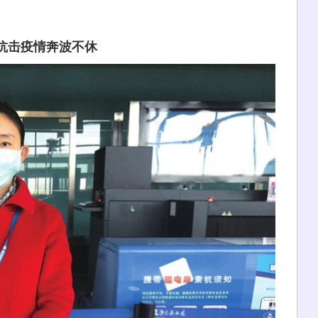
抗击疫情奔波不休