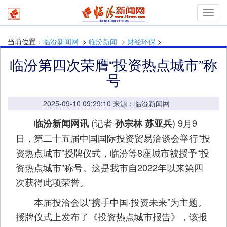
mymn
当前位置：
临汾新闻网
>
临汾新闻
>
财经环保
>
临汾第四次荣膺“投资热点城市”称
号
2025-09-10 09:29:10 来源：临汾新闻网
(记者
) 9月9
临汾新闻网讯
孙宗林 苏亚兵
日，第二十五届中国国际投资贸易洽谈会举行“投
资热点城市”授牌仪式，临汾等8座城市被授予“投
资热点城市”称号。这是我市自2022年以来第四
次获得此项荣誉。
本届投洽会以“携手中国·投资未来”为主题。
授牌仪式上发布了《投资热点城市报告》，该报