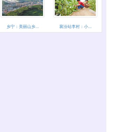
乡宁：美丽山乡...
襄汾站李村：小...