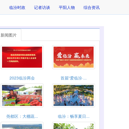
临汾时政
记者访谈
平阳人物
综合资讯
新闻图片
2023临汾两会
首届“爱临汾·...
尧都区：大棚蔬...
临汾：畅享夏日...