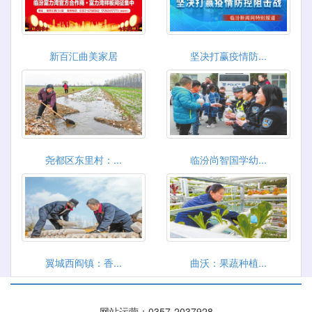
新百汇曲美家居
坚决打赢疫情防...
尧都区东里村：...
临汾尚智国学幼...
翼城西阎镇：香...
曲沃：果蔬种植...
网站运营：
0357-2037928