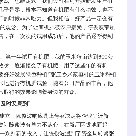
形成了思维定式。我们公司在刚开始研发生产有
几乎是零，根本不知道有机肥有什么功效，也不
广的时候非常吃力。但我相信，好产品一定会有
姓的观念。为了让有机肥被农户接受，陈俊波带领
售，在一次次的试用成功后，他的产品逐渐得到
第一年试用有机肥，我的玉米每亩达到600公
效仿，逐渐接受了有机肥。用了这些年的有机
要好好发展绿色种植!”张庄乡米家垣村的玉米种植
米地进行有机肥试验，随着公司产品的丰富，他
己取得的效果影响着身边的群众。
务及时又周到”
建立，陈俊波响应县上号召决定将企业另迁新
资让陈俊波有些力不从心，在新厂区拔地而起
等一系列新的投入，让陈俊波遇到了资金周转紧张