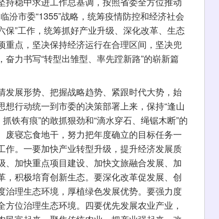
坚持稳中求进工作总基调，按照省委全方位推动
临汾市委“1355”战略，统筹疫情防控和经济社会
“六保”工作，统筹抓好产业升级、深化改革、生态
项重点，坚决保持经济运行在合理区间，坚决兜
，奋力书写“转型出雏型、率先蹚新路”的崭新篇
。
发展形势、把握战略趋势、紧跟时代大势，始
思想行动统一到市委的决策部署上来，保持“逢山
、抓铁有痕”的敢抓狠劲和“滴水穿石、绳锯木断”的
、废寝忘食地干，努力把年度确立的目标任务一
工作。一要加快产业转型升级，提升经济发展质
级、加快重点项目建设、加快文旅融合发展、加
革，积极培育创新生态。要深化改革促发展、创
度治理生态环境，厚植绿色发展优势。要强力度
全方位治理生态环境。四要优先发展农业产业，