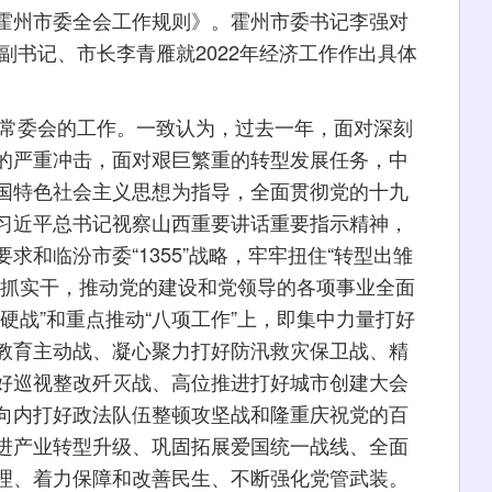
霍州市委全会工作规则》。霍州市委书记李强对
委副书记、市长李青雁就2022年经济工作作出具体
常委会的工作。一致认为，过去一年，面对深刻
的严重冲击，面对艰巨繁重的转型发展任务，中
国特色社会主义思想为指导，全面贯彻党的十九
习近平总书记视察山西重要讲话重要指示精神，
和临汾市委“1355”战略，牢牢扭住“转型出雏
真抓实干，推动党的建设和党领导的各项事业全面
硬战”和重点推动“八项工作”上，即集中力量打好
教育主动战、凝心聚力打好防汛救灾保卫战、精
好巡视整改歼灭战、高位推进打好城市创建大会
向内打好政法队伍整顿攻坚战和隆重庆祝党的百
进产业转型升级、巩固拓展爱国统一战线、全面
理、着力保障和改善民生、不断强化党管武装。