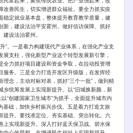
农民富起来，聚焦传统农业、把产业强起来，改
障改善民生，切实增进群众福祉。要全力抓实疫
面稳定就业基本盘，整体提升教育教学质量，健
创新，建设法治平安霍州。做好信访保障、抓好
、建设法治霍州。
”。一是着力构建现代产业体系，在强化产业支
发展支柱，强化新型产业这个转型发展新引擎，
是全力抓好项目建设和资金争取，在拉动投资增
目服务。三是全力打造开发区升级版，在发挥经
新理念，主动对标对表，抓好“三个一批”，做到精
城乡统筹发展上实现新提升。以“旧城换新颜，新
;以“创建国家卫生城市”为抓手，全面提升城市内
”为基础，加快乡村振兴步伐。五是着力打造文旅
新提升。要找准定位、夯实基础、突出转化。六
善上实现新提升。深入打好蓝天保卫战、碧水保
为中心的思想，在增进民生福祉上实现新提升。