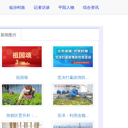
临汾时政
记者访谈
平阳人物
综合资讯
新闻图片
祖国颂
坚决打赢疫情防...
尧都区贾升村：...
安泽：利用连翘...