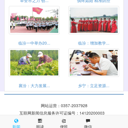
举全市之力 创...
慎终如始 精准防控
临汾一中举办20...
临汾：增加教学...
襄汾：大力发展...
乡宁：立足资源...
网站运营：
0357-2037928
互联网新闻信息服务许可证编号：14120200003
晋ICP备 09004084号
晋公网安备 14100002000116号
新闻
阅读
便民
微信