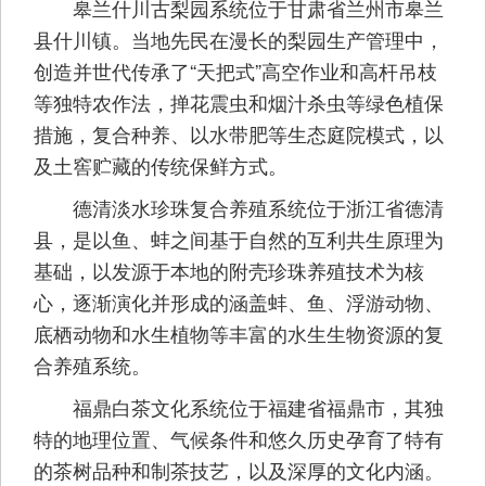
皋兰什川古梨园系统位于甘肃省兰州市皋兰
县什川镇。当地先民在漫长的梨园生产管理中，
创造并世代传承了“天把式”高空作业和高杆吊枝
等独特农作法，掸花震虫和烟汁杀虫等绿色植保
措施，复合种养、以水带肥等生态庭院模式，以
及土窖贮藏的传统保鲜方式。
德清淡水珍珠复合养殖系统位于浙江省德清
县，是以鱼、蚌之间基于自然的互利共生原理为
基础，以发源于本地的附壳珍珠养殖技术为核
心，逐渐演化并形成的涵盖蚌、鱼、浮游动物、
底栖动物和水生植物等丰富的水生生物资源的复
合养殖系统。
福鼎白茶文化系统位于福建省福鼎市，其独
特的地理位置、气候条件和悠久历史孕育了特有
的茶树品种和制茶技艺，以及深厚的文化内涵。