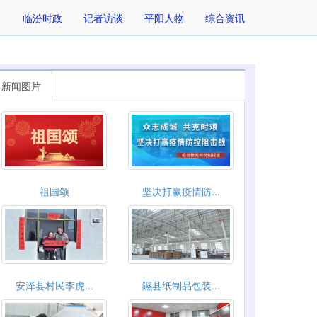
临汾时政
记者访谈
平阳人物
综合资讯
新闻图片
祖国颂
坚决打赢疫情防...
安泽县村民李虎...
隰县纸制品包装...