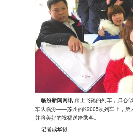
踏上飞驰的列车，归心似
临汾新闻网讯
车队临汾——苏州的K2665次列车上，
并将美好的祝福送给乘客。
记者
摄
成华