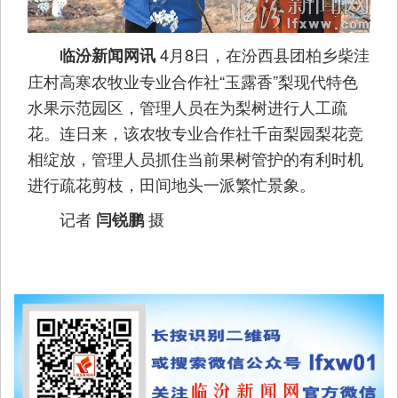
4月8日，在汾西县团柏乡柴洼
临汾新闻网讯
庄村高寒农牧业专业合作社“玉露香”梨现代特色
水果示范园区，管理人员在为梨树进行人工疏
花。连日来，该农牧专业合作社千亩梨园梨花竞
相绽放，管理人员抓住当前果树管护的有利时机
进行疏花剪枝，田间地头一派繁忙景象。
记者
摄
闫锐鹏