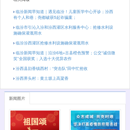
临汾新闻早知道｜遇见临汾！儿童医学中心开诊；汾西
有个人和巷；尧都破获5起诈骗案；
临汾市引沁入汾和汾西灌区水利服务中心：抢修水利设
施确保灌溉用水
临汾汾西灌区抢修水利设施确保灌溉用水
临汾新闻早知道｜沿汾6地+古县橙色预警；公交“诚信微
笑”全国获奖；入选十大优异农作
汾西县勍香镇西村：“突击队”田中忙抢收
汾西界头村：黄土塬上高粱香
新闻图片