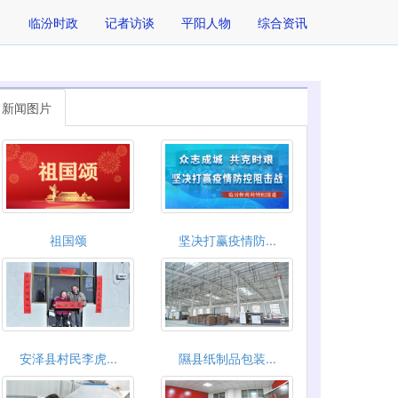
临汾时政
记者访谈
平阳人物
综合资讯
新闻图片
祖国颂
坚决打赢疫情防...
安泽县村民李虎...
隰县纸制品包装...