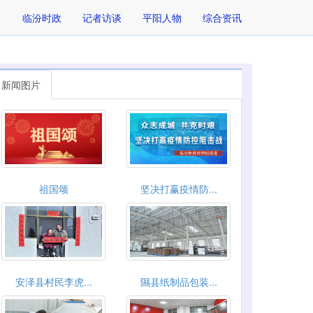
临汾时政
记者访谈
平阳人物
综合资讯
新闻图片
祖国颂
坚决打赢疫情防...
安泽县村民李虎...
隰县纸制品包装...