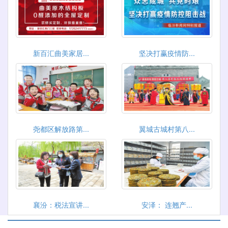
新百汇曲美家居...
坚决打赢疫情防...
尧都区解放路第...
翼城古城村第八...
襄汾：税法宣讲...
安泽： 连翘产...