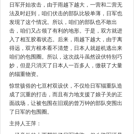
日军开始攻击，由于雨越下越大，一营和二营无
法及时赶到，咱们伏击的部队比较单薄，日军也
发现了这个情况。所以，咱们的部队也不敢出
击，咱们又占领了有利的地形。于是，双方就进
入了相互胶着状态。后来，雨越下越大，由于离
得远，双方根本看不清楚，日本人就趁机逃出来
咱们的包围圈。所以，这次战斗虽然设伏特别巧
妙，但是只消灭了日本人一百多人，缴获了大量
的辎重物资。
惊世骇俗的七亘村双设伏，不仅给日军辎重队造
成了沉重的打击，而且有力地支援了娘子关的正
面战场，让被包围在旧观的曾万钟的部队突围出
了日军的包围圈。
主持人王萍：