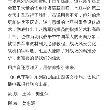
一场意外的大雨帮助了日军逃跑，但八路军还是
缴获了大量的辎重物资满载而归。七亘村的第二
次伏击又取得了胜利。虽说用兵不复，但刘伯承
更相信兵不厌诈。逆向思维的七亘村重叠设伏战
术，彻底打出了八路军指挥员的指挥艺术和高昂
士气。也作为现代战争中中国军人的正面形象，
被世界军事教材列为必修教程。战场风云变化，
战机稍纵即逝。七亘大捷除了对战场的精准分
析，更需要的是我们的信念。
用声音还原昨天，用信仰指引未来。
《红色守望》系列微剧由山西省文物局、太原广
播电视报社联合出品。
策 划：王萍、樊亚萍
撰 稿：姜惠源