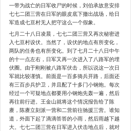
一带为战亡的日军收尸的时候，刘伯承故意安排
七七二团三营在日军的眼皮底下撤出战场，给日
军造成七亘村无人把守这么一个假象。
七月二十八日凌晨，七七二团三营又再次秘密进
入七亘村设伏。当然了，设伏的地点有所变化，
两队的任务也有所变化。到了七月二十八日中午
的十一点左右，日军又再一次进入了八路军的埋
伏圈。由于刚刚被八路军伏击，所以说这一次日
军就比较谨慎。前面是一百多骑兵开路，后面还
有三百步兵护卫，并且配了十多门小钢炮。每次
经过一个可疑地点都要用小钢炮先轰一遍，然后
再往前行进。王金山就将这个情况报告给了陈
赓，陈赓立刻派一营和二营前往驰援三营。谁知
道，外面下起了滴滴答答的小雨，然后雨越下越
大。七七二团三营在日军进入伏击地点后，就对