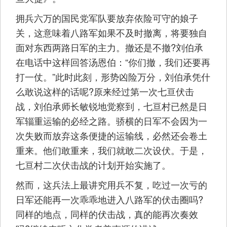
拥兵六万的国民党军队要放弃依险可守的娘子
关，这意味着八路军如果不及时撤离，将要独自
面对东西两路日军的主力。撤还是不撤?刘伯承
在电话中这样回答汤恩伯：“你们撤，我们还要再
打一仗。”此时此刻，形势凶险万分，刘伯承凭什
么敢说这样的话呢?原来经过第一次七亘伏击
战，刘伯承师长敏锐地觉察到，七亘村已然是日
军辎重运输的必经之路。骄横的日军不会因为一
次失败而放弃这条便捷的运输线，必然还会卷土
重来。他们敢重来，我们就敢二次设伏。于是，
七亘村二次伏击战的计划开始实施了。
然而，这兵法上最讲究用兵不复，吃过一次亏的
日军还能再一次乖乖地进入八路军的伏击圈吗?
同样的地点，同样的伏击战，真的能再次奏效