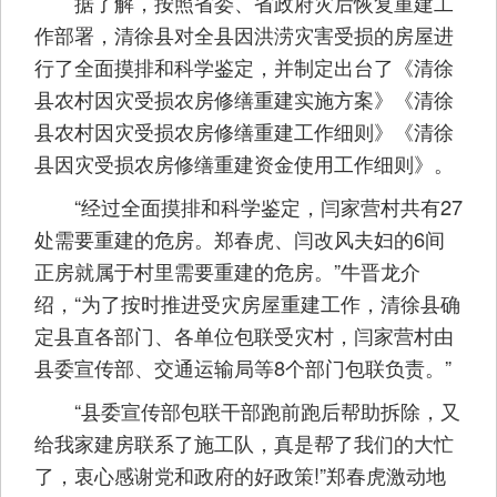
据了解，按照省委、省政府灾后恢复重建工
作部署，清徐县对全县因洪涝灾害受损的房屋进
行了全面摸排和科学鉴定，并制定出台了《清徐
县农村因灾受损农房修缮重建实施方案》《清徐
县农村因灾受损农房修缮重建工作细则》《清徐
县因灾受损农房修缮重建资金使用工作细则》。
“经过全面摸排和科学鉴定，闫家营村共有27
处需要重建的危房。郑春虎、闫改风夫妇的6间
正房就属于村里需要重建的危房。”牛晋龙介
绍，“为了按时推进受灾房屋重建工作，清徐县确
定县直各部门、各单位包联受灾村，闫家营村由
县委宣传部、交通运输局等8个部门包联负责。”
“县委宣传部包联干部跑前跑后帮助拆除，又
给我家建房联系了施工队，真是帮了我们的大忙
了，衷心感谢党和政府的好政策!”郑春虎激动地