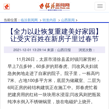
mymn
当前位置：
临汾新闻网
>
转发内容
>
山西新闻
>
【全力以赴恢复重建美好家园】
让受灾百姓在新房子里过春节
2021-12-01 13:29:14 来源：山西日报 浏览次数：
11月26日，太原市清徐县孟封镇闫家营村，
早上7点多钟，60多岁的郑春虎、闫改风夫妇就
急匆匆地走进了自家的院子。院子里，一栋高约
7米、占地100多平方米，底层为储藏室、二层为
6间正房的砖结构建筑正在施工中。郑春虎忙着
把建房用的红砖一块块用水浸湿;闫改风则把瓶装
纯净水倒入不锈钢锅里，放在电磁炉上烧开。