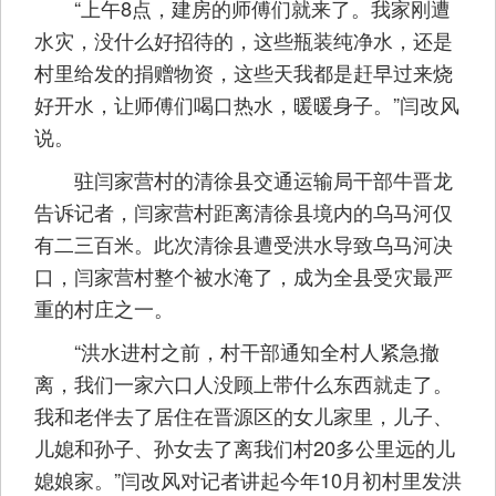
“上午8点，建房的师傅们就来了。我家刚遭
水灾，没什么好招待的，这些瓶装纯净水，还是
村里给发的捐赠物资，这些天我都是赶早过来烧
好开水，让师傅们喝口热水，暖暖身子。”闫改风
说。
驻闫家营村的清徐县交通运输局干部牛晋龙
告诉记者，闫家营村距离清徐县境内的乌马河仅
有二三百米。此次清徐县遭受洪水导致乌马河决
口，闫家营村整个被水淹了，成为全县受灾最严
重的村庄之一。
“洪水进村之前，村干部通知全村人紧急撤
离，我们一家六口人没顾上带什么东西就走了。
我和老伴去了居住在晋源区的女儿家里，儿子、
儿媳和孙子、孙女去了离我们村20多公里远的儿
媳娘家。”闫改风对记者讲起今年10月初村里发洪