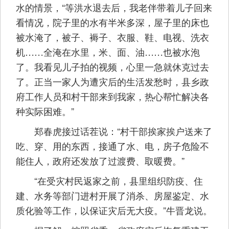
水的情景，“等洪水退去后，我老伴带着儿子回来
看情况，院子里的水有半米多深，屋子里的床也
被水淹了，被子、褥子、衣服、鞋、电视、洗衣
机……全淹在水里，米、面、油……也被水泡
了。我看见儿子拍的视频，心里一急就休克过去
了。正当一家人为遭灾后的生活发愁时，县乡政
府工作人员和村干部来到我家，热心帮忙解决各
种实际困难。”
郑春虎接过话茬说：“村干部挨家挨户送来了
吃、穿、用的东西，接通了水、电，房子危险不
能住人，政府还发放了过渡费、取暖费。”
“在受灾村民返家之前，县里组织防疫、住
建、水务等部门进村开展了消杀、房屋鉴定、水
质化验等工作，以保证灾后无大疫。”牛晋龙说。