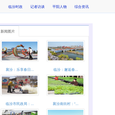
临汾时政
记者访谈
平阳人物
综合资讯
新闻图片
襄汾：乐享春日...
临汾：邂逅春...
临汾市民政局：...
襄汾南街村：“...