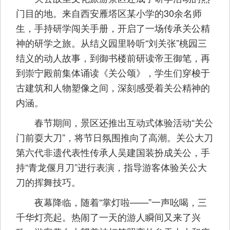
门目的地。来自西安雁塔区某小学的30余名师
生，手持研学闯关手册，开启了一场传承关公精
神的研学之旅。从结义园里聆听“刘关张”桃园三
结义的动人故事，到御书楼前研读帝王御笔，再
到崇宁殿前集体诵读《关公颂》，学生们穿梭于
古建筑和人物塑像之间，深刻感受着关公精神的
内涵。
春节期间，景区还推出互动式体验活动“关公
门前耍大刀”，将节日氛围推向了高潮。关公大刀
第六代非遗代表性传承人吴建国装扮成关公，手
持“青龙偃月刀”进行表演，指导游客体验关公大
刀的挥舞技巧。
夜幕降临，随着“掌灯啦——”一声吆喝，三
千华灯亮起。热闹了一天的游人瞬间又来了兴