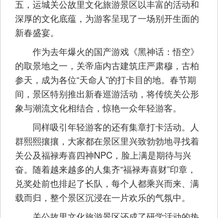
五，运城关公故里文化旅游景区以丰富的活动和
深厚的文化底蕴，为游客呈现了一场别开生面的
新春盛宴。
作为去年爆火的国产游戏《黑神话：悟空》
的取景地之一，关帝庙内古建筑庄严肃穆，古柏
参天，成为各位“天命人”的打卡目的地。春节期
间，景区特别推出新春巡游活动，将传统关公形
象与潮流文化相结合，惊艳一众年轻游客。
同样吸引年轻游客的还有集章打卡活动。人
群熙熙攘攘，大家都在景区里兴致勃勃地寻找着
关公及福禄寿喜四神NPC，脸上满是期待与兴
奋。随着越来越多的人集齐“福禄寿喜财”印章，
兑奖处前也排起了长队，每个人都乘兴而来、满
载而归，整个景区沉浸在一片欢乐的气氛中。
关公故里文化旅游景区还成了研学活动的热