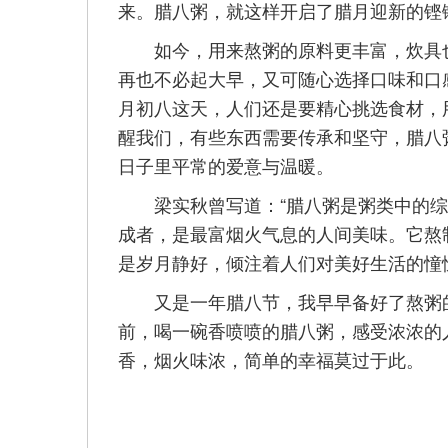
来。腊八粥，就这样开启了腊月迎新的铿
如今，用来熬粥的原料更丰富，炊具也
再也不必起大早，又可随心选择口味和口
月初八这天，人们还是要精心挑选食材，
醒我们，有些东西需要传承和坚守，腊八
日子里平常的爱意与温暖。
梁实秋曾写道：“腊八粥是粥类中的综艺
成者，是最富烟火气息的人间美味。它熬
是岁月静好，倾注着人们对美好生活的憧
又是一年腊八节，我早早备好了熬粥的
前，喝一碗香喷喷的腊八粥，感受浓浓的
香，烟火味浓，简单的幸福莫过于此。