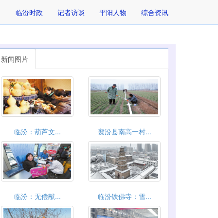
临汾时政
记者访谈
平阳人物
综合资讯
新闻图片
临汾：葫芦文...
襄汾县南高一村...
临汾：无偿献...
临汾铁佛寺：雪...