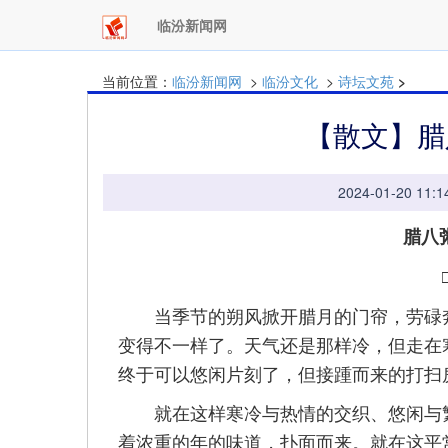
临汾新闻网
当前位置：
临汾新闻网
>
临汾文化
>
诗坛文苑
>
【散文】腊
2024-01-20 
腊八
当季节的朔风掀开腊月的门帘，劳碌奔
变得不一样了。天气还是那样冷，但走在
终于可以悠闲片刻了，但接踵而来的打扫
就在这样寒冷与热情的交织、悠闲与繁
着浓重的年的味道，扑面而来。就在这平