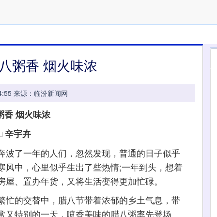
八粥香 烟火味浓
11:14:55 来源：临汾新闻网
粥香 烟火味浓
□ 辛宇卉
波了一年的人们，忽然发现，普通的日子似乎
寒风中，心里似乎生出了些热情;一年到头，想着
房屋、置办年货，又将生活变得更加忙碌。
忙的交替中，腊八节带着浓郁的乡土气息，带
常又特别的一天，喷香美味的腊八粥率先登场