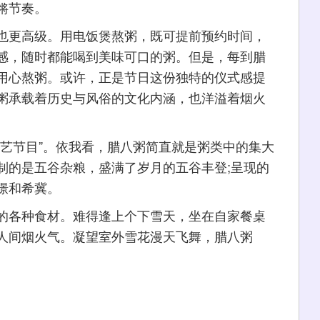
锵节奏。
更高级。用电饭煲熬粥，既可提前预约时间，
感，随时都能喝到美味可口的粥。但是，每到腊
用心熬粥。或许，正是节日这份独特的仪式感提
粥承载着历史与风俗的文化内涵，也洋溢着烟火
节目”。依我看，腊八粥简直就是粥类中的集大
制的是五谷杂粮，盛满了岁月的五谷丰登;呈现的
憬和希冀。
各种食材。难得逢上个下雪天，坐在自家餐桌
人间烟火气。凝望室外雪花漫天飞舞，腊八粥