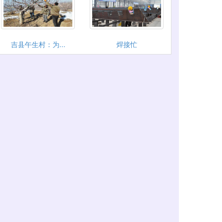
吉县午生村：为...
焊接忙