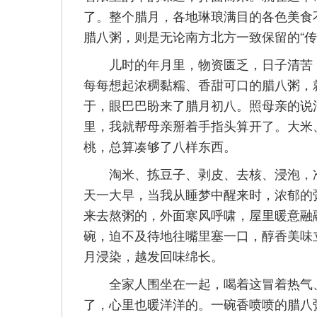
了。整个腊月，各地琳琅满目的各色美食
腊八粥，则是无论南方北方一致保留的“传
儿时的年月里，物资匮乏，日子清苦，
每每想起浓稠黏糯、香甜可口的腊八粥，
于，眼巴巴盼来了腊月初八。照母亲的说
里，我就帮母亲掰着手指头算开了。大米
桃，总算凑够了八样东西。
淘米、拣豆子、剥皮、去核、浸泡，准
天一大早，当我从睡梦中醒来时，浓郁的
来去熬粥的，外面寒风呼啸，屋里暖意融
碗，迫不及待地往嘴里塞一口，醇香美味
月浸染，越发回味绵长。
全家人围坐在一起，喝着这冒着热气、
了，心里也暖洋洋的。一碗香喷喷的腊八