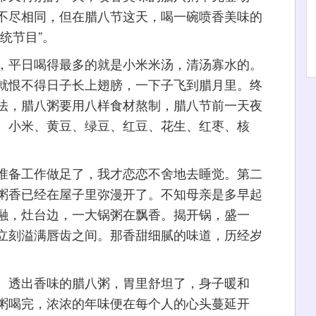
不尽相同，但在腊八节这天，喝一碗喷香美味的
统节目”。
平日喝得最多的就是小米米汤，清汤寡水的。
就恨不得日子长上翅膀，一下子飞到腊月里。终
法，腊八粥要用八样食材熬制，腊八节前一天夜
、小米、黄豆、绿豆、红豆、花生、红枣、核
备工作做足了，我才恋恋不舍地去睡觉。第二
粥香已经在屋子里弥漫开了。不知母亲是多早起
融，灶台边，一大锅粥在飘香。揭开锅，盛一
立刻溢满唇齿之间。那香甜细腻的味道，历经岁
透出香味的腊八粥，胃里舒坦了，身子暖和
粥喝完，浓浓的年味便在每个人的心头蔓延开