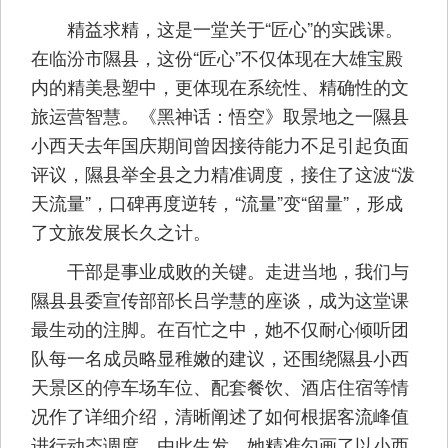
精益求精，这是一堂关于“匠心”的实践课。
在临汾市隰县，这份“匠心”不仅体现在大雄宝殿
内的精美悬塑中，更体现在系统性、精确性的文
旅运营智慧。《黑神话：悟空》取景地之一隰县
小西天去年国庆期间曾因接待能力不足引起负面
评议，隰县举全县之力精准调度，接住了这波“泼
天流量”，口碑再度逆转，“流量”变“留量”，形成
了文旅发展长久之计。
干部是事业成败的关键。走进当地，我们与
隰县县委宣传部部长吕学慧的座谈，成为这堂课
最生动的注脚。在百忙之中，她不仅耐心倾听团
队每一名成员略显稚嫩的建议，还围绕隰县小西
天景区的停车场车位、配套餐饮、酒店住宿等情
况作了详细介绍，清晰阐述了如何根据客流峰值
进行动态调度。由此生发，她精准勾画了以小西