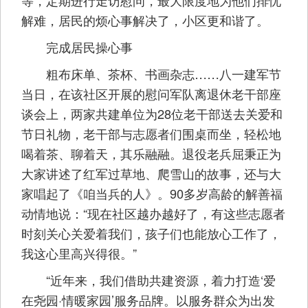
等，定期进行走访慰问，最大限度地为他们排忧
解难，居民的烦心事解决了，小区更和谐了。
完成居民操心事
粗布床单、茶杯、书画杂志……八一建军节
当日，在该社区开展的慰问军队离退休老干部座
谈会上，两家共建单位为28位老干部送去关爱和
节日礼物，老干部与志愿者们围桌而坐，轻松地
喝着茶、聊着天，其乐融融。退役老兵屈秉正为
大家讲述了红军过草地、爬雪山的故事，还与大
家唱起了《咱当兵的人》。90多岁高龄的解善福
动情地说：“现在社区越办越好了，有这些志愿者
时刻关心关爱着我们，孩子们也能放心工作了，
我这心里高兴得很。”
“近年来，我们借助共建资源，着力打造‘爱
在尧园·情暖家园’服务品牌。以服务群众为出发