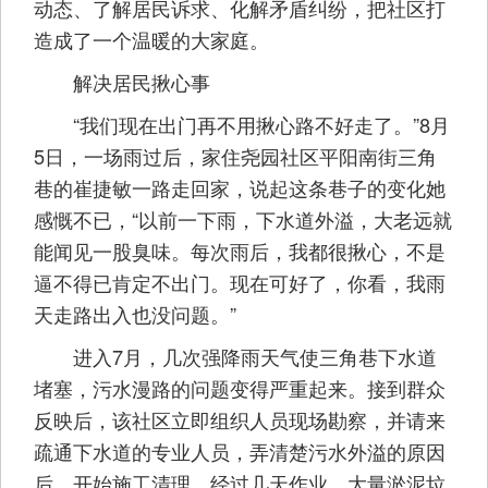
动态、了解居民诉求、化解矛盾纠纷，把社区打
造成了一个温暖的大家庭。
解决居民揪心事
“我们现在出门再不用揪心路不好走了。”8月
5日，一场雨过后，家住尧园社区平阳南街三角
巷的崔捷敏一路走回家，说起这条巷子的变化她
感慨不已，“以前一下雨，下水道外溢，大老远就
能闻见一股臭味。每次雨后，我都很揪心，不是
逼不得已肯定不出门。现在可好了，你看，我雨
天走路出入也没问题。”
进入7月，几次强降雨天气使三角巷下水道
堵塞，污水漫路的问题变得严重起来。接到群众
反映后，该社区立即组织人员现场勘察，并请来
疏通下水道的专业人员，弄清楚污水外溢的原因
后，开始施工清理。经过几天作业，大量淤泥垃