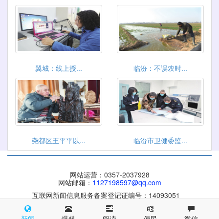
翼城：线上授...
临汾：不误农时...
尧都区王平平以...
临汾市卫健委监...
网站运营：0357-2037928
网站邮箱：
1127198597@qq.com
互联网新闻信息服务备案登记证编号：14093051
晋ICP备 09004084号
晋公网安备 14100002000116号
新闻
爆料
阅读
便民
微信