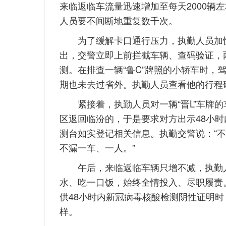
来临返临车流量迅速增加至每天2000辆
人员要不间断地重复数千次。
为了缓解卡口通行压力，执勤人员加快
出，交警立即上前拦截车辆、查码验证，
测。在排查一辆“鲁C”牌照的小轿车时，
期也未去过省外。执勤人员查看他的行程
紧接着，执勤人员对一辆“晋L”车牌的
区返回临汾的，于是要求对方出示48小
测台如实登记相关信息。执勤交警说：“
不漏一车、一人。”
午后，来临返临车辆只增不减，执勤人
水、吃一口饭，始终全情投入、尽职履责
供48小时内新冠病毒核酸检测阴性证明
样。