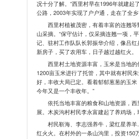
况十分了解。“西里村早在1996年就建起了
公路，2003年实现了户户通，走在了全
西里村植被茂密，有着丰富的连翘等野
山采摘。“保守估计，仅采摘连翘一项，
记、驻村工作队队长郭振华介绍，像吕红
新房子，买了农用车，日子越过越红火。
西里村土地资源丰富，玉米是当地的传
1200亩玉米进行了托管，其中就有村民
好，丰收大局已定。看着郁郁葱葱的玉米，
今年又是一个丰收年。”
依托当地丰富的粮食和山地资源，西里
展。木炭沟村村民李永富建起了养鸡场，现
村民靳海、李志强养牛，梁红星养羊…
红火火。在村外的一条山沟里，投资15