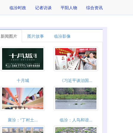
临汾时政
记者访谈
平阳人物
综合资讯
新闻图片
图片故事
临汾影像
十月城
《习近平谈治国...
襄汾：“丁村土...
临汾：人鸟和谐...