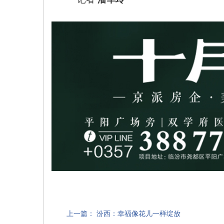
上一篇：
汾西：幸福像花儿一样绽放