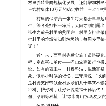
村里养殖业向规模化发展，还能增加村民
带给村集体10万元的稳定收益，带动4户贫
村里的保洁员王张生每天都会早早起床
生。等各处打扫干净后，太阳才刚刚露出
张生之前是村里的贫困户，村里安排他做保
把村里的垃圾清扫到垃圾站，每周乡里都
呢！”
近年来，西里村先后实施了道路硬化、
程，定点帮扶单位——浮山农商银行也投入
设。如今的西里村，村容整洁，生活富裕
象。谈起小时候的记忆，王守清说：“以
是村党支部带领全村乡亲们几十年来不懈
种树、护好树，让好环境造福子孙后代！
翘、柴胡等种植，让‘绿水青山’实现更大的
记者
潘华玲