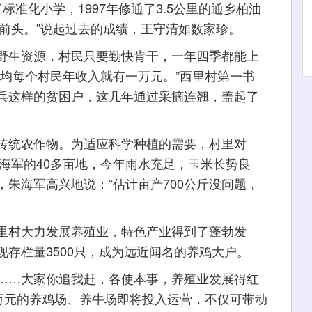
标准化小学，1997年修通了3.5公里的通乡柏油
乡前头。”说起过去的成绩，王守清如数家珍。
生资源，村民只要勤快肯干，一年四季都能上
平均每个村民年收入就有一万元。”西里村第一书
兵这样的贫困户，这几年通过采摘连翘，盖起了
统农作物。为适应科学种植的需要，村里对
朱海军的40多亩地，今年雨水充足，玉米长势良
朱海军高兴地说：“估计亩产700公斤没问题，
村大力发展养殖业，特色产业得到了蓬勃发
存栏量3500只，成为远近闻名的养鸡大户。
…大家你追我赶，各使本事，养殖业发展得红
0万元的养鸡场、养牛场即将投入运营，不仅可带动