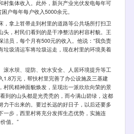
和村集体收入。此外，新兴产业光伏发电每年可
困户每年每户收入5000余元。
，拿上笤帚走到村里的道路等公共场所打扫卫
山头，村民们看到的是干净整洁的村容村貌。王
洁员，每个月有500元的收入。他说：“我负责
有垃圾清运车将垃圾运走，现在村里的环境美着
滚水坝、堤防、饮水安全、人居环境提升等工
1.8万元，帮扶村里完善了办公设施及三基建
，村民精神面貌焕发，呈现出一派欣欣向荣的景
前看到的山头都是光秃秃的，而今满山碧绿，这都
努力干出来的。要过长远的好日子，以后还要多
下一步，西里村将充分发挥生态优势，实施连
价值。”