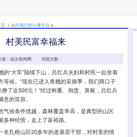
生活
>
走向我们的小康生活
>
： 村美民富幸福来
00:48 来源：临汾新闻网 浏览次数：
青翘的“大军”陆续下山，吕红兵夫妇和村民一起坐着
方等候。“现在已进入青翘的采摘季，我们两口子
来挣了近500元！”经过称重、倒货、算账，吕红兵
满意的笑容。
气候条件优越，森林覆盖率高，是典型的山区
展多种经营，走上了富裕路。
名扎根山区20多年的老基层干部，对村里的情