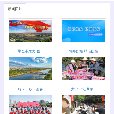
新闻图片
举全市之力 创...
慎终如始 精准防控
临汾：秋日画卷
大宁：“红苹果...