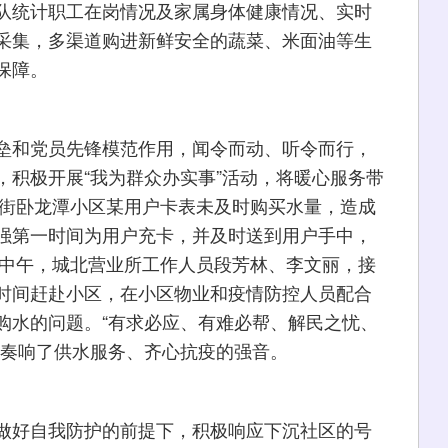
队统计职工在岗情况及家属身体健康情况、实时
采集，多渠道购进新鲜安全的蔬菜、米面油等生
保障。
和党员先锋模范作用，闻令而动、听令而行，
，积极开展“我为群众办实事”活动，将暖心服务带
东街卧龙潭小区某用户卡表未及时购买水量，造成
强第一时间为用户充卡，并及时送到用户手中，
日中午，城北营业所工作人员段芳林、李文丽，接
时间赶赴小区，在小区物业和疫情防控人员配合
购水的问题。“有求必应、有难必帮、解民之忧、
当奏响了供水服务、齐心抗疫的强音。
好自我防护的前提下，积极响应下沉社区的号