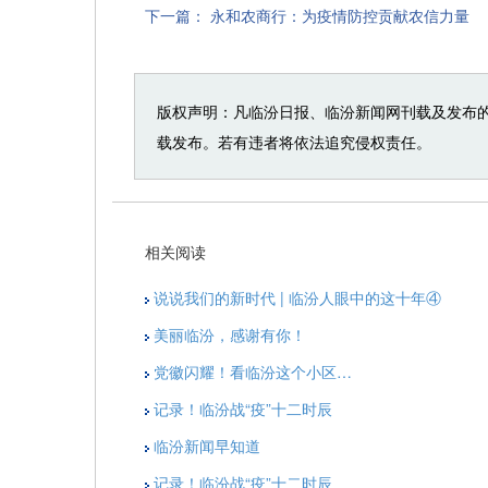
下一篇：
永和农商行：为疫情防控贡献农信力量
版权声明：凡临汾日报、临汾新闻网刊载及发布
载发布。若有违者将依法追究侵权责任。
相关阅读
说说我们的新时代 | 临汾人眼中的这十年④
美丽临汾，感谢有你！
党徽闪耀！看临汾这个小区…
记录！临汾战“疫”十二时辰
临汾新闻早知道
记录！临汾战“疫”十二时辰