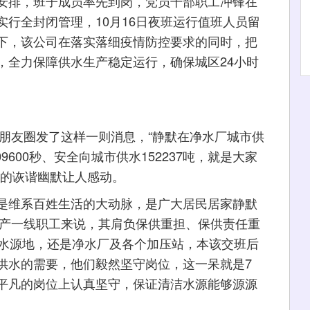
安排，班子成员率先到岗，党员干部职工冲锋在
行全封闭管理，10月16日夜班运行值班人员留
下，该公司在落实落细疫情防控要求的同时，把
，全力保障供水生产稳定运行，确保城区24小时
朋友圈发了这样一则消息，“静默在净水厂城市供
9600秒、安全向城市供水152237吨，就是大家
样的诙谐幽默让人感动。
维系百姓生活的大动脉，是广大居民居家静默
生产一线职工来说，其肩负保供重担、保供责任重
门水源地，还是净水厂及各个加压站，本该交班后
供水的需要，他们毅然坚守岗位，这一呆就是7
平凡的岗位上认真坚守，保证清洁水源能够源源