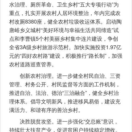
水治理、厕所革命、卫生乡村“五大专项行动”为
重点，扎实开展农村人居环境整治，年内完成农
村改厕8380座，健全农村垃圾收运体系。启动陶
唐峪乡义城村“美好环境与幸福生活共同缔造”试
点和李曹镇5个村美丽乡村集中连片建设，争创
全省3A级乡村旅游示范村。加快实施投资1.97亿
元的“四好农村路”建设，积极推行“路长制”，加强
农村道路巡查管养。
创新农村治理。进一步健全村民自治、三资
管理、村务公开、村民监督等方面的工作机制，
推进自治、法治、德治“三治融合”，健全乡村治
理体系。倡导文明新风，推进移风易俗，建设充
满活力、和谐有序的善治乡村。
决胜脱贫攻坚。进一步强化“交总账”意识，
持续壮大扶贫产业，促进贫困户持续稳定增收。