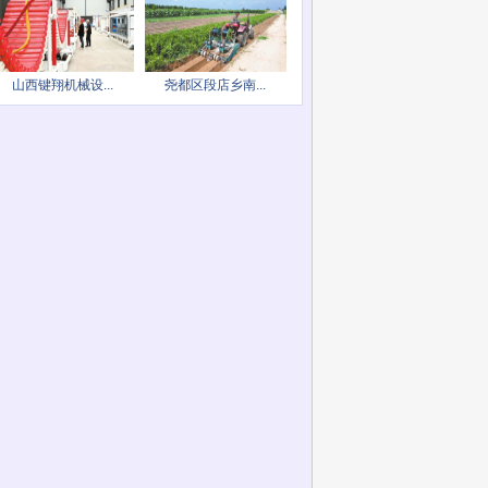
山西键翔机械设...
尧都区段店乡南...