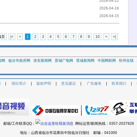
2026-04-22
2026-04-16
2026-04-15
1
页
|<
<
1
2
3
4
5
6
7
8
9
10
>
>|
闻网
临汾市政府网
淮安新闻网
晋城广电网
晋城新闻网
中国网联网
忻州在线
们
|
报社简介
|
版权声明
|
意见建议
|
广告服务
|
联系我们
|
邮箱/工作联系QQ：
网站运营/新闻热线：
0357-2037928
地址：山西省临汾市花果街中段临汾日报社 邮编：041000