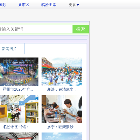
国际
县市区
临汾图库
更多
新闻图片
霍州市2026年广...
襄汾：在清凉水...
临汾市图书馆：...
乡宁：匠聚紫砂...