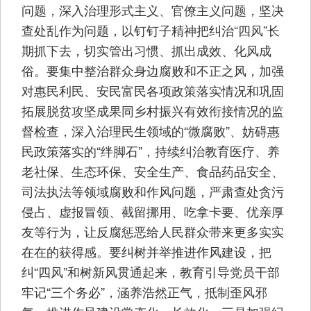
问题，深入治理形式主义、官僚主义问题，坚决
查处乱作为问题，以钉钉子精神把纠治“四风”长
期抓下去，切实管出习惯、抓出成效、化风成
俗。要集中整治群众身边腐败和不正之风，加强
对惠民利民、安民富民各项政策落实情况和巩固
拓展脱贫攻坚成果同乡村振兴有效衔接情况的监
督检查，深入治理民生领域的“微腐败”、妨碍惠
民政策落实的“绊脚石”，持续纠治教育医疗、养
老社保、生态环保、安全生产、食品药品安全、
司法执法等领域腐败和作风问题，严肃查处贪污
侵占、虚报冒领、截留挪用、吃拿卡要、优亲厚
友等行为，让反腐惩恶给人民群众带来更多实实
在在的获得感。要纠树并举推进作风建设，把
纠“四风”和树新风贯通起来，教育引导党员干部
牢记“三个务必”，涵养浩然正气，抵制歪风邪