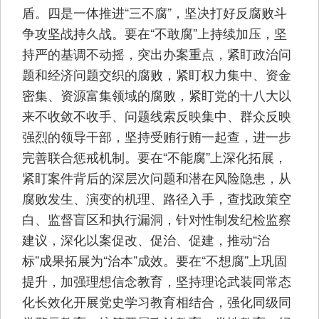
盾。四是一体推进“三不腐”，坚决打好反腐败斗
争攻坚战持久战。要在“不敢腐”上持续加压，坚
持严的基调不动摇，突出办案重点，紧盯政治问
题和经济问题交织的腐败，紧盯权力集中、资金
密集、资源富集领域的腐败，紧盯党的十八大以
来不收敛不收手、问题线索反映集中、群众反映
强烈的领导干部，坚持受贿行贿一起查，进一步
完善联合惩戒机制。要在“不能腐”上深化拓展，
紧盯案件背后的深层次问题和潜在风险隐患，从
腐败发生、演变的机理、路径入手，查找政策空
白、监督盲区和执行漏洞，针对性制发纪检监察
建议，深化以案促改、促治、促建，推动“治
标”成果拓展为“治本”成效。要在“不想腐”上巩固
提升，加强理想信念教育，坚持理论武装同常态
化长效化开展党史学习教育相结合，强化同级同