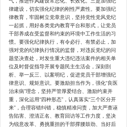
气，推进作风建设常态化、长效化。三是加强纪
律建设，切实强化纪律的刚性严肃性。要加强纪
律教育，牢固树立党章意识，坚持党性党风党纪
一起抓，用好各类党内教育平台和形式，让党员
干部养成在受监督和约束的环境中工作生活的习
惯。要强化纪律执行，有令必行、有禁必止，加
强对党的纪律执行情况的监督，对违反党纪的问
题坚决查处，对发生重大违纪违法案件的相关单
位及时督促指导开展专题民主生活会，深刻剖
析、举一反三、以案明纪，促进党员干部增强纪
律意识、规矩意识。要激励担当作为，强化“良医
治未病”理念，坚持严管厚爱结合、激励约束并
重，深化运用“四种形态”，认真落实“三个区分开
来”，合理容错纠错，稳慎精准问责，加大严查诬
告陷害、澄清正名、教育回访等工作力度，坚决
为锐意改革、勇挑重担的干部撑腰鼓劲、当好后