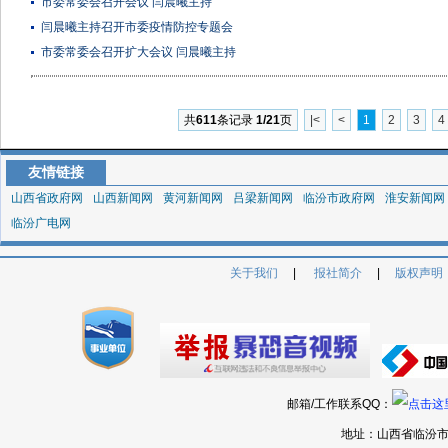
市委常委会召开会议 闫晨曦主持
闫晨曦主持召开市委疫情防控专题会
市委常委会召开扩大会议 闫晨曦主持
共
611
条记录
1/21
页
|<
<
1
2
3
4
友情链接
山西省政府网
山西新闻网
黄河新闻网
吕梁新闻网
临汾市政府网
淮安新闻网
临汾广电网
关于我们
|
报社简介
|
版权声明
邮箱/工作联系QQ：
地址：山西省临汾市