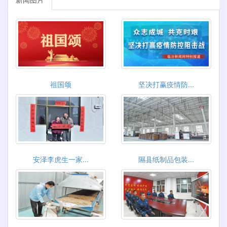
祖国颂
坚决打赢疫情防...
安泽李虎生一家...
隰县纸制品包装...