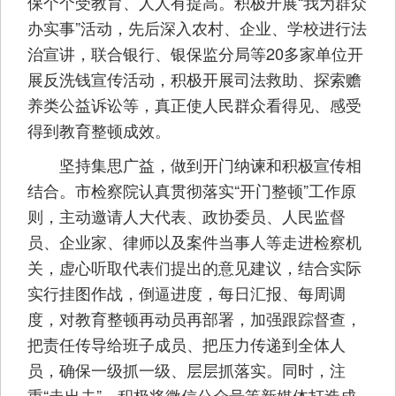
保个个受教育、人人有提高。积极开展“我为群众
办实事”活动，先后深入农村、企业、学校进行法
治宣讲，联合银行、银保监分局等20多家单位开
展反洗钱宣传活动，积极开展司法救助、探索赡
养类公益诉讼等，真正使人民群众看得见、感受
得到教育整顿成效。
坚持集思广益，做到开门纳谏和积极宣传相
结合。市检察院认真贯彻落实“开门整顿”工作原
则，主动邀请人大代表、政协委员、人民监督
员、企业家、律师以及案件当事人等走进检察机
关，虚心听取代表们提出的意见建议，结合实际
实行挂图作战，倒逼进度，每日汇报、每周调
度，对教育整顿再动员再部署，加强跟踪督查，
把责任传导给班子成员、把压力传递到全体人
员，确保一级抓一级、层层抓落实。同时，注
重“走出去”，积极将微信公众号等新媒体打造成