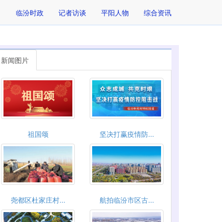
临汾时政
记者访谈
平阳人物
综合资讯
新闻图片
祖国颂
坚决打赢疫情防...
尧都区杜家庄村...
航拍临汾市区古...