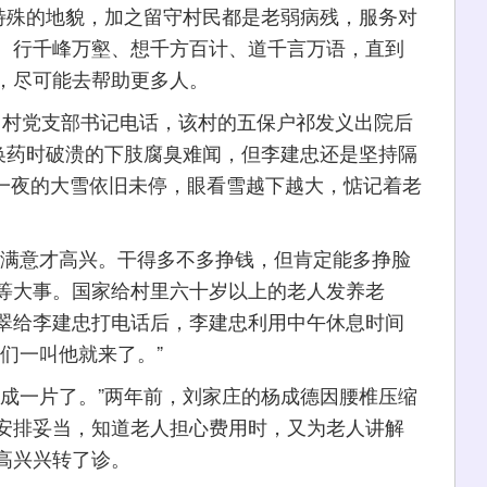
殊的地貌，加之留守村民都是老弱病残，服务对
、行千峰万壑、想千方百计、道千言万语，直到
，尽可能去帮助更多人。
凹村党支部书记电话，该村的五保户祁发义出院后
”换药时破溃的下肢腐臭难闻，但李建忠还是坚持隔
下了一夜的大雪依旧未停，眼看雪越下越大，惦记着老
。
满意才高兴。干得多不多挣钱，但肯定能多挣脸
头等大事。国家给村里六十岁以上的老人发养老
翠给李建忠打电话后，李建忠利用中午休息时间
们一叫他就来了。”
一片了。”两年前，刘家庄的杨成德因腰椎压缩
安排妥当，知道老人担心费用时，又为老人讲解
高兴兴转了诊。