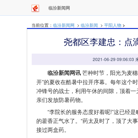
临汾新闻网
当前位置：
临汾新闻网
>
临汾新闻
>
平阳人物
>
尧都区李建忠：点
2021-06-29 09:
芒种时节，阳光为麦穗
临汾新闻网讯
开”的夏收在酷暑中拉开序幕。每年这个
冲锋号的战士，利用午休的间隙，顶着一
亲们发放防暑药物。
“李院长的服务态度好着呢!”这已经是
的藿香正气水了。“药太及时了，顶了大
接过两盒药。