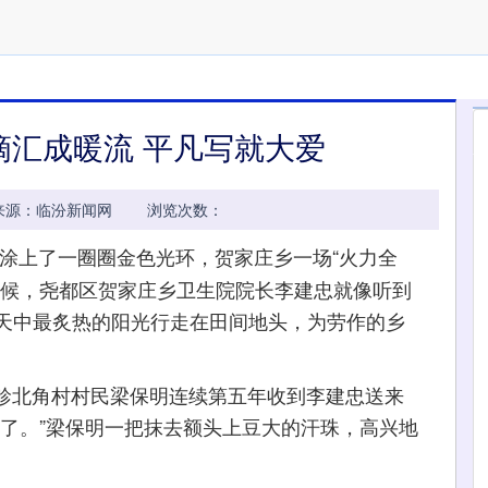
滴汇成暖流 平凡写就大爱
06:03 来源：临汾新闻网 浏览次数：
涂上了一圈圈金色光环，贺家庄乡一场“火力全
时候，尧都区贺家庄乡卫生院院长李建忠就像听到
天中最炙热的阳光行走在田间地头，为劳作的乡
畛北角村村民梁保明连续第五年收到李建忠送来
事了。”梁保明一把抹去额头上豆大的汗珠，高兴地