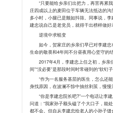
“只要能给乡亲们出把力，再苦再累我都
庄四成以上的麦田位于车辆无法抵达的沟
多小时，小腿已是颤如抖筛。同事说，李
建忠说自己是老党员，就得干出榜样做好
逆境中求蜕变
如今，贺家庄的乡亲们早已对李建忠有
生命的敬畏和4年间不分昼夜用心坚守的
2017年4月，李建忠上任之初，乡亲
间”“没必要”是那段时间时常碰到的“软钉子
“作为一名服务基层的医生，怎么还能被
身找原因，在波澜不惊中抽丝剥茧，慢慢
“你是李建忠院长吧?”一个电话让李建
问道：“我家孙子额头磕了个大口子，能处
都不会。但自从李建忠给老人的小孙子缝