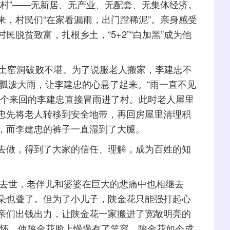
”——无新居、无产业、无配套、无集体经济。
来，村民们“在家看漏雨，出门蹚稀泥”。亲身感受
脱贫致富，扎根乡土，“5+2”“白加黑”成为他
土窑洞破败不堪。为了说服老人搬家，李建忠不
场瓢泼大雨，让李建忠的心悬了起来。“雨一直不见
几个来回的李建忠直接冒雨进了村。此时老人屋里
忠先将老人转移到安全地带，再回房屋里清理积
，而李建忠的裤子一直湿到了大腿。
做，得到了大家的信任、理解，成为百姓的知
去世，老伴儿和婆婆在巨大的悲痛中也相继去
朵也聋了。但为了小儿子，陕金花只能强打起心
亲们出钱出力，让陕金花一家搬进了宽敞明亮的
关怀，使陕金花脸上慢慢有了笑容。陕金花如今成