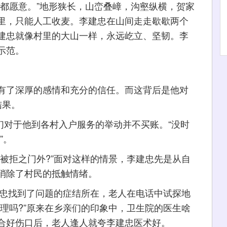
愿意。”地形狭长，山峦叠嶂，沟壑纵横，贺家
里，只能人工收麦。李建忠在山间走走歇歇两个
建忠就像村里的大山一样，永远屹立、坚韧。李
示范。
了深厚的感情和充分的信任。而这背后是他对
结果。
们对于他到各村入户服务的举动并不买账。“没时
”。
拒之门外?”面对这样的情景，李建忠先是从自
消除了村民的抵触情绪。
忠找到了问题的症结所在，老人在电话中试探地
理吗?”原来在乡亲们的印象中，卫生院的医生啥
合好伤口后，老人逢人就夸李建忠医术好。