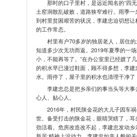
那时的口子里村，是远近闻名的“四无村
土窑洞散乱破败，道路狭窄难行。雨季一
到村里贫困艰苦的状况，李建忠迫切想让村民
的工作常态。
村里有户70多岁的独居老人，居住的
知道多少次无功而返。2019年夏季的一
小，不能再等了。”在办公室里已经踱了
的积水早已漫过鞋面，顾不得多想，李建
水。雨停了，屋子里的积水也清理干净了
李建忠总是把乡亲们的事当头等大事去
心人、贴心人。
2016年，村民陕金花的大儿子因车祸
世。备受打击的陕金花，眼睛哭瞎了，耳
劲活着。危房改造改不起，李建忠发动乡
新居;精神上没动力，李建忠如亲人般的