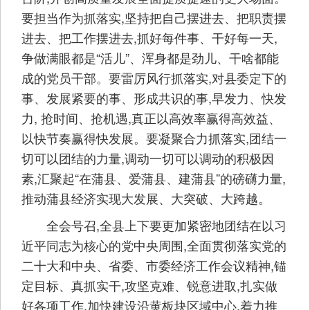
要担当作为抓落实,坚持把自己摆进去、把职责摆
进去、把工作摆进去,抓好每件事、干好每一天,
争做满眼都是“活儿”、浑身都是劲儿、干啥都能
成的党员干部。要雷厉风行抓落实,对县委定下的
事、发展紧要的事、形成共识的事,早发力、快发
力, 抢时间、抢机遇,真正以高效率赢得高效益、
以快节奏赢得快发展。要凝聚合力抓落实,团结一
切可以团结的力量,调动一切可以调动的积极因
素,汇聚起“在蒲县、爱蒲县、建蒲县”的磅礴力量,
推动蒲县经济实现大发展、大突破、大跨越。
全会号召,全县上下要更加紧密地团结在以习
近平同志为核心的党中央周围,全面贯彻落实党的
二十大和中央、省委、市委经济工作会议精神,锚
定目标、真抓实干,攻坚克难、锐意进取,扎实做
好各项工作,加快建设沿黄板块区域中心,着力推