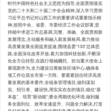
时代中国特色社会主义思想为指导,全面贯彻落实
党的二十大和二十届二中全会精神,深入学习贯彻
习近平总书记对山西工作的重要讲话重要指示精
神,按照中央、省委、市委经济工作会议部署,坚
持稳中求进工作总基调,完整、准确、全面贯彻新
发展理念,主动服务和融入新发展格局,着力推动
高质量发展全面提质提速,围绕县委“133”总体思
路,全面深化改革开放,着力加强科技创新,不断深
化全方位转型,在践行领袖嘱托、担当重大使命上
展现新作为,全力建设沿黄板块区域中心,确保各
项工作位居全市第一方阵。要紧紧扭住经济高质
量发展的基本要件,全链条管理项目,做到谋划
实、招引准、建设快,用实实在在的项目,稳住“基
本盘”、培育“新动能”;要全周期优化环境,做到服
务全面到位、效率全速提升、问题全力解决,打造
良好的政务、法治和信用环境;要全领域改革创