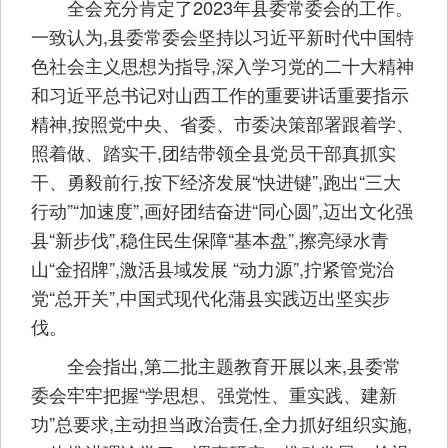
全会充分肯定了2023年县委常委会的工作。
一致认为,县委常委会坚持以习近平新时代中国特
色社会主义思想为指导,深入学习党的二十大精神
和习近平总书记对山西工作的重要讲话重要指示
精神,按照党中央、省委、市委决策部署跟着学、
照着做、踏实干,团结带领全县党员干部真抓实
干、勇毅前行,按下经济发展“快进键”,跑出“三大
行动”“加速度”,画好团结奋进“同心圆”,迈出文化强
县“新步伐”,稳住民生保障“基本盘”,擦亮绿水青
山“金招牌”,激活县域发展 “动力源”,拧紧管党治
党“总开关”,中国式现代化蒲县实践迈出坚实步
伐。
全会指出,第二批主题教育开展以来,县委常
委会牢牢把握“学思想、强党性、重实践、建新
功”总要求,主动担当政治责任,全力抓好组织实施,