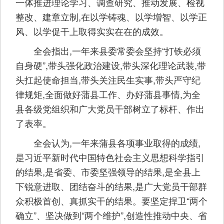
一体推进理论学习、调查研究、推动发展、检视
整改、建章立制,在以学铸魂、以学增智、以学正
风、以学促干上取得实实在在的成效。
全会指出,一年来县委常委会坚持“打铁必须
自身硬”,带头强化政治建设,带头深化理论武装,带
头扛起使命担当,带头关注民生实事,带头严守纪
律规矩,全面做好蒲县工作、办好蒲县事情,为全
县各级党组织和广大党员干部树立了标杆、作出
了表率。
全会认为,一年来蒲县各项事业取得的成绩,
是习近平新时代中国特色社会主义思想科学指引
的结果,是省委、市委坚强领导的结果,是全县上
下锐意进取、团结奋斗的结果,是广大党员干部群
众积极首创、真抓实干的结果。要坚定捍卫“两个
确立”、坚决做到“两个维护”,创造性推动中央、省